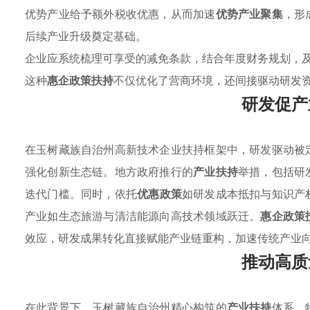
优势产业给予额外税收优惠，从而加速
优势产业聚集
，形
后续产业升级奠定基础。
企业应系统梳理可享受的减免条款，结合年度财务规划，
这种
惠企政策扶持
不仅优化了营商环境，还间接驱动研发
研发促产
在玉树藏族自治州高新技术企业扶持框架中，研发驱动被
强化创新生态链。地方政府推行的
产业扶持
举措，包括研
迭代门槛。同时，依托
优惠政策
如研发成本抵扣与知识产
产业如生态旅游与清洁能源向高技术领域跃迁。
惠企政策
效应，研发成果转化直接赋能产业链重构，加速传统产业
推动高质
在此背景下，玉树藏族自治州精心构筑的
产业扶持
体系，